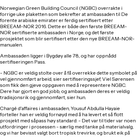
Norwegian Green Building Council (NGBC) overrakte i
forrige uke plaketten som bekrefter at ambassaden til De
forente arabiske emirater er ferdig sertifisert etter
BREEAM-NOR 2016. Dette er både den første BREEAM-
NOR sertifiserte ambassaden i Norge, og det første
prosjektet som blir sertifisert etter den nye BREEAM-NOR-
manualen.
Ambassaden ligger i Bygdøy alle 78., og har oppnådd
sertifiseringen Pass.
- NGBC er veldig stolte over å få overrekke dette symbolet på
vel gjennomført arbeid, sier sertifiseringssjef, Viel Sørensen
som fikk den gjeve oppgaven med å representere NGBC.
Dere har gjort en god jobb, og ambassaden deres er veldig
tradisjonsrik og gjennomført, sier hun.
Chargé d'affaires i ambassaden, Yousuf Abdulla Hayaie
forteller han er veldig fornøyd med å ha levert et så flott
prosjekt med såpass høy standard: - Det var til tider var noen
utfordringer i prosessen - særlig med tanke på materialvalg,
og vi har bevisst valgt bort tropisk trevirke, og brukt eik på