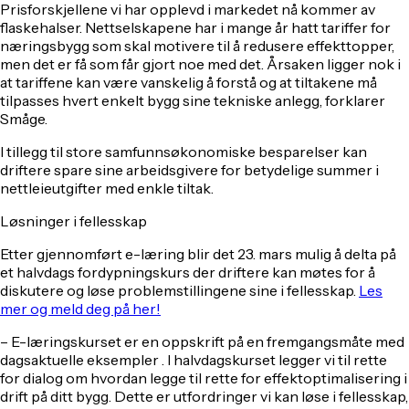
Prisforskjellene vi har opplevd i markedet nå kommer av
flaskehalser. Nettselskapene har i mange år hatt tariffer for
næringsbygg som skal motivere til å redusere effekttopper,
men det er få som får gjort noe med det. Årsaken ligger nok i
at tariffene kan være vanskelig å forstå og at tiltakene må
tilpasses hvert enkelt bygg sine tekniske anlegg, forklarer
Småge.
I tillegg til store samfunnsøkonomiske besparelser kan
driftere spare sine arbeidsgivere for betydelige summer i
nettleieutgifter med enkle tiltak.
Løsninger i fellesskap
Etter gjennomført e-læring blir det 23. mars mulig å delta på
et halvdags fordypningskurs der driftere kan møtes for å
diskutere og løse problemstillingene sine i fellesskap.
Les
mer og meld deg på her!
– E-læringskurset er en oppskrift på en fremgangsmåte med
dagsaktuelle eksempler . I halvdagskurset legger vi til rette
for dialog om hvordan legge til rette for effektoptimalisering i
drift på ditt bygg. Dette er utfordringer vi kan løse i fellesskap,