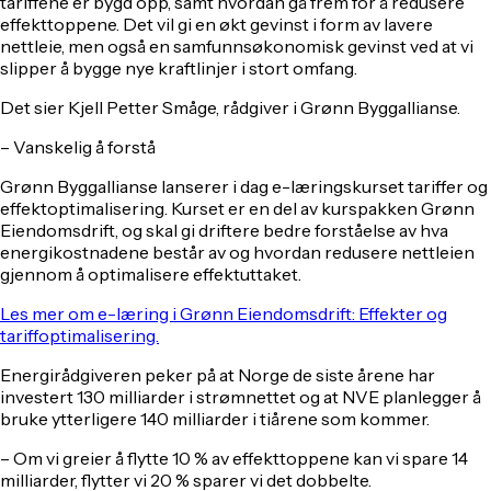
tariffene er bygd opp, samt hvordan gå frem for å redusere
effekttoppene. Det vil gi en økt gevinst i form av lavere
nettleie, men også en samfunnsøkonomisk gevinst ved at vi
slipper å bygge nye kraftlinjer i stort omfang.
Det sier Kjell Petter Småge, rådgiver i Grønn Byggallianse.
– Vanskelig å forstå
Grønn Byggallianse lanserer i dag e-læringskurset tariffer og
effektoptimalisering. Kurset er en del av kurspakken Grønn
Eiendomsdrift, og skal gi driftere bedre forståelse av hva
energikostnadene består av og hvordan redusere nettleien
gjennom å optimalisere effektuttaket.
Les mer om e-læring i Grønn Eiendomsdrift: Effekter og
tariffoptimalisering.
Energirådgiveren peker på at Norge de siste årene har
investert 130 milliarder i strømnettet og at NVE planlegger å
bruke ytterligere 140 milliarder i tiårene som kommer.
– Om vi greier å flytte 10 % av effekttoppene kan vi spare 14
milliarder, flytter vi 20 % sparer vi det dobbelte.