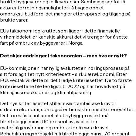
brukte byggevarer og feilleveranser. Samtididig ser for få
aktører forretningsmuligheter i å bygge opp et
ombrukstilbud fordi det mangler etterspørsel og tilgang på
brukte varer.
EUs taksonomi og kruttet som ligger i dette finansielle
virkemiddelet, er kanskje akkurat det vi trenger for å sette
fart på ombruk av byggevarer i Norge.
Det skjer endringer i taksonomien – men hva er nytt?
EU-kommisjonen har nylig avsluttet en høringsprosess på
sitt forslag til et nytt kriteriesett - sirkulærøkonomi. Etter
EUs vedtak vil dette bli det tredje kriteriesettet. De to første
kriteriesettene ble ferdigstilt i 2022 og har hovedvekt på
klimagassreduksjoner og klimatilpasning.
Det nye kriteriesettet stiller svært ambisiøse krav til
sirkulærøkonomi, som også er hensikten med kriteriesettet.
Det foreslås blant annet at et nybyggprosjekt må
tilrettelegge minst 90 prosent av avfallet for
materialgjenvinning og ombruk for å møte kravet.
Rehabiliteringsprosjekt må tilrettelegge minst 70 prosent.