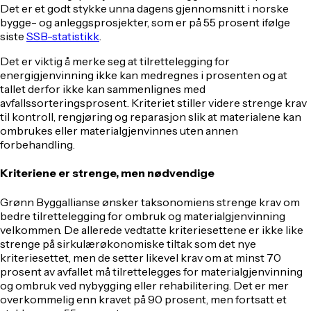
Det er et godt stykke unna dagens gjennomsnitt i norske
bygge- og anleggsprosjekter, som er på 55 prosent ifølge
siste
SSB-statistikk
.
Det er viktig å merke seg at tilrettelegging for
energigjenvinning ikke kan medregnes i prosenten og at
tallet derfor ikke kan sammenlignes med
avfallssorteringsprosent. Kriteriet stiller videre strenge krav
til kontroll, rengjøring og reparasjon slik at materialene kan
ombrukes eller materialgjenvinnes uten annen
forbehandling.
Kriteriene er strenge, men nødvendige
Grønn Byggallianse ønsker taksonomiens strenge krav om
bedre tilrettelegging for ombruk og materialgjenvinning
velkommen. De allerede vedtatte kriteriesettene er ikke like
strenge på sirkulærøkonomiske tiltak som det nye
kriteriesettet, men de setter likevel krav om at minst 70
prosent av avfallet må tilrettelegges for materialgjenvinning
og ombruk ved nybygging eller rehabilitering. Det er mer
overkommelig enn kravet på 90 prosent, men fortsatt et