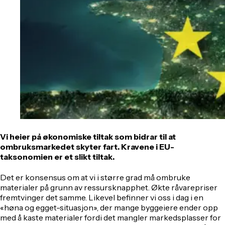
Vi heier på økonomiske tiltak som bidrar til at
ombruksmarkedet skyter fart. Kravene i EU-
taksonomien er et slikt tiltak.
Det er konsensus om at vi i større grad må ombruke
materialer på grunn av ressursknapphet. Økte råvarepriser
fremtvinger det samme. Likevel befinner vi oss i dag i en
«høna og egget-situasjon», der mange byggeiere ender opp
med å kaste materialer fordi det mangler markedsplasser for