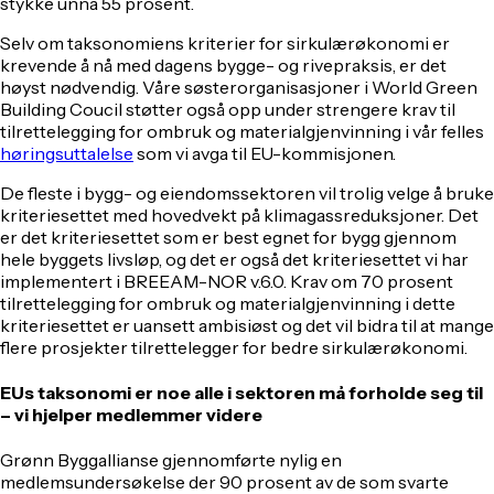
stykke unna 55 prosent.
Selv om taksonomiens kriterier for sirkulærøkonomi er
krevende å nå med dagens bygge- og rivepraksis, er det
høyst nødvendig. Våre søsterorganisasjoner i World Green
Building Coucil støtter også opp under strengere krav til
tilrettelegging for ombruk og materialgjenvinning i vår felles
høringsuttalelse
som vi avga til EU-kommisjonen.
De fleste i bygg- og eiendomssektoren vil trolig velge å bruke
kriteriesettet med hovedvekt på klimagassreduksjoner. Det
er det kriteriesettet som er best egnet for bygg gjennom
hele byggets livsløp, og det er også det kriteriesettet vi har
implementert i BREEAM-NOR v.6.0. Krav om 70 prosent
tilrettelegging for ombruk og materialgjenvinning i dette
kriteriesettet er uansett ambisiøst og det vil bidra til at mange
flere prosjekter tilrettelegger for bedre sirkulærøkonomi.
EUs taksonomi er noe alle i sektoren må forholde seg til
– vi hjelper medlemmer videre
Grønn Byggallianse gjennomførte nylig en
medlemsundersøkelse der 90 prosent av de som svarte