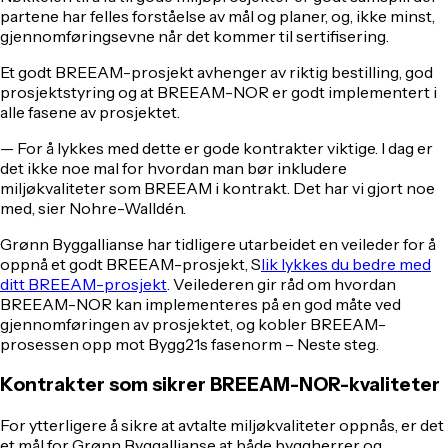
partene har felles forståelse av mål og planer, og, ikke minst,
gjennomføringsevne når det kommer til sertifisering.
Et godt BREEAM-prosjekt avhenger av riktig bestilling, god
prosjektstyring og at BREEAM-NOR er godt implementert i
alle fasene av prosjektet.
— For å lykkes med dette er gode kontrakter viktige. I dag er
det ikke noe mal for hvordan man bør inkludere
miljøkvaliteter som BREEAM i kontrakt. Det har vi gjort noe
med, sier Nohre-Walldén.
Grønn Byggallianse har tidligere utarbeidet en veileder for å
oppnå et godt BREEAM-prosjekt, S
lik lykkes du bedre med
ditt BREEAM-prosjekt
. Veilederen gir råd om hvordan
BREEAM-NOR kan implementeres på en god måte ved
gjennomføringen av prosjektet, og kobler BREEAM-
prosessen opp mot Bygg21s fasenorm – Neste steg.
Kontrakter som sikrer BREEAM-NOR-kvaliteter
For ytterligere å sikre at avtalte miljøkvaliteter oppnås, er det
et mål for Grønn Byggallianse at både byggherrer og