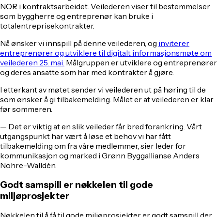
NOR i kontraktsarbeidet. Veilederen viser til bestemmelser
som byggherre og entreprenør kan bruke i
totalentreprisekontrakter.
Nå ønsker vi innspill på denne veilederen, og
inviterer
entreprenører og utviklere til digitalt informasjonsmøte om
veilederen 25. mai.
Målgruppen er utviklere og entreprenører
og deres ansatte som har med kontrakter å gjøre.
I etterkant av møtet sender vi veilederen ut på høring til de
som ønsker å gi tilbakemelding. Målet er at veilederen er klar
før sommeren.
— Det er viktig at en slik veileder får bred forankring. Vårt
utgangspunkt har vært å løse et behov vi har fått
tilbakemelding om fra våre medlemmer, sier leder for
kommunikasjon og marked i Grønn Byggallianse Anders
Nohre-Walldén.
Godt samspill er nøkkelen til gode
miljøprosjekter
Nøkkelen til å få til gode miljøprosjekter er godt samspill der